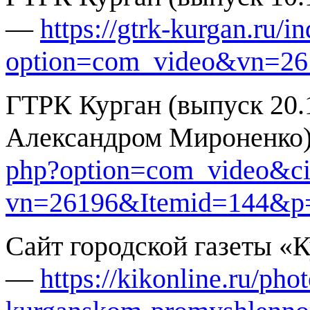
—
https://gtrk-kurgan.ru/in
option=com_video&vn=2
ГТРК Курган (выпуск 20.
Александром Мироненк
php?option=com_video&c
vn=26196&Itemid=144&p
Сайт городской газеты «
—
https://kikonline.ru/
phot