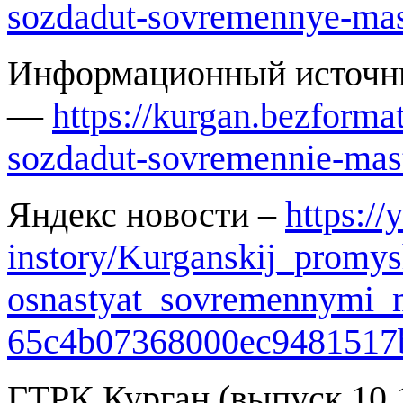
sozdadut-sovremennye-
mas
Информационный исто
—
https://kurgan.bezforma
sozdadut-
sovremennie-mast
Яндекс новости –
https:/
instory/Kurganskij_
promys
osnastyat_sovremennymi_
65c4b07368000ec9481517
ГТРК Курган (выпуск 10.